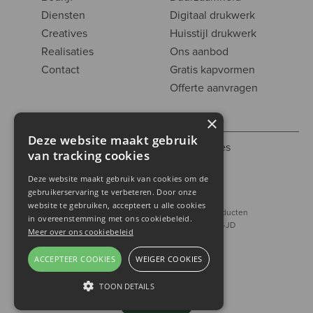
Diensten
Digitaal drukwerk
Creatives
Huisstijl drukwerk
Realisaties
Ons aanbod
Contact
Gratis kapvormen
Offerte aanvragen
×
Deze website maakt gebruik
#Codedwithlove by
Codelines
van tracking cookies
Cookiestatement
Deze website maakt gebruik van cookies om de
Privacy Policy
gebruikerservaring te verbeteren. Door onze
website te gebruiken, accepteert u alle cookies
Vraag naar onze FSC® gecertificeerde producten
in overeenstemming met ons cookiebeleid.
FSC® COC nummer : SCS-COC-005219-JD
Meer over ons cookiebeleid
ACCEPTEER COOKIES
WEIGER COOKIES
TOON DETAILS